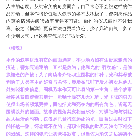
人生的态度。从纯审美的角度而言，自己未必不会被这样的作
品打动，但本作将价值融入叙事的姿态太积极了，使剥离作品
内蕴的情绪去阅读故事变得不可能。做作的仪式感也不讨我
喜。较之《横滨》更有章法也更着痕迹，少了几许仙气，多了
不少烟火气，但这类空气系都非我所爱。
《棋魂》
本作的叙事远没有它的画面漂亮，不少地方留有生硬或粗暴的
痕迹，譬如亮追逐的一直都是佐为，他和光的“宿敌感”，是偷
换概念的产物；为了向读者介绍职业围棋的种种，光和其母被
剥除了人类基本的好奇与关怀，屡屡在“进门”后才初次从他人
处知晓相关信息。围棋乃本作无可比肩的第一主角，整个故事
始终紧紧围绕着其展开，流畅干脆亦几无冗笔，光飞涨的棋力
使得出场者频繁更替，而包括光和亮在内的所有角色，皆毫无
围棋以外的侧面。故事的视角其实相当冰冷，对棋社与与棋院
故人生活的勾勒，仅仅是已然行至远处的光，回首过去时投下
的怅然一瞥，怀念遮不住的，是职业围棋的世界无法向下相交
的残酷。这样的姿态让我觉得寂寞，但当佐为消失之后踌躇不