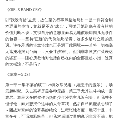
《GIRLS BAND CRY》
以“我没有错”立意，故仁菜的行事风格始终如一是一件符合剧
本逻辑的事情，她就是不该“成长”，可抛开她到底有没有错的
价值判断不谈，贯彻自身的意志显而易见地依赖周围几无条件
的包容——坚持“正确”的代价如此昂贵，这多少是对立意的反
讽。许多矛盾的轻拿轻放也正是源于此困境——若将一切都毫
无遮掩地摆到台面上，只会寸步难行。但我非常激赏仁菜表达
的姿态——随心所欲地对包括自己在内的全部竖起小指，这真
的太摇滚了不是吗？
《游戏王5DS》
第一部一集不落的破百tv/特效常见趣（如流汗的盖尔），场
景超时髦。失去高桥尽显各种无能，第三季尤其决斗构成一言
难尽。游星大多时候作为热血少年漫男主几近完美，但我并不
憧憬他，而只想找个这样的大哥罩我，然后自己就能放心躺了
～团战对牵绊的诠释美妙绝伦，过程张弛有度，燃巧十足，丰
富多变，可谓精彩纷呈，但我对后期过量的说明非常不满，把