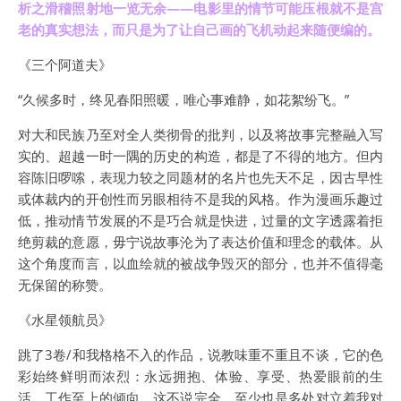
析之滑稽照射地一览无余——电影里的情节可能压根就不是宫
老的真实想法，而只是为了让自己画的飞机动起来随便编的。
《三个阿道夫》
“久候多时，终见春阳照暖，唯心事难静，如花絮纷飞。”
对大和民族乃至对全人类彻骨的批判，以及将故事完整融入写
实的、超越一时一隅的历史的构造，都是了不得的地方。但内
容陈旧啰嗦，表现力较之同题材的名片也先天不足，因古早性
或体裁内的开创性而另眼相待不是我的风格。作为漫画乐趣过
低，推动情节发展的不是巧合就是快进，过量的文字透露着拒
绝剪裁的意愿，毋宁说故事沦为了表达价值和理念的载体。从
这个角度而言，以血绘就的被战争毁灭的部分，也并不值得毫
无保留的称赞。
《水星领航员》
跳了3卷/和我格格不入的作品，说教味重不重且不谈，它的色
彩始终鲜明而浓烈：永远拥抱、体验、享受、热爱眼前的生
活，工作至上的倾向，这不说完全，至少也是多处对立着我对