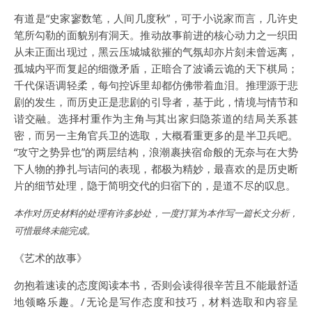
有道是“史家寥数笔，人间几度秋”，可于小说家而言，几许史
笔所勾勒的面貌别有洞天。推动故事前进的核心动力之一织田
从未正面出现过，黑云压城城欲摧的气氛却亦片刻未曾远离，
孤城内平而复起的细微矛盾，正暗合了波谲云诡的天下棋局；
千代保语调轻柔，每句控诉里却都仿佛带着血泪。推理源于悲
剧的发生，而历史正是悲剧的引导者，基于此，情境与情节和
谐交融。选择村重作为主角与其出家归隐茶道的结局关系甚
密，而另一主角官兵卫的选取，大概看重更多的是半卫兵吧。
“攻守之势异也”的两层结构，浪潮裹挟宿命般的无奈与在大势
下人物的挣扎与诘问的表现，都极为精妙，最喜欢的是历史断
片的细节处理，隐于简明交代的归宿下的，是道不尽的叹息。
本作对历史材料的处理有许多妙处，一度打算为本作写一篇长文分析，
可惜最终未能完成。
《艺术的故事》
勿抱着速读的态度阅读本书，否则会读得很辛苦且不能最舒适
地领略乐趣。/无论是写作态度和技巧，材料选取和内容呈