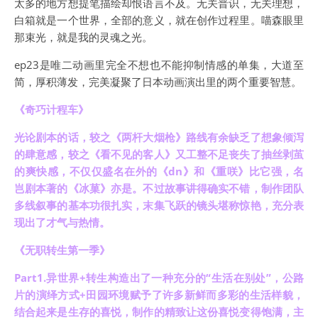
太多的地方想提笔描绘却恨语言不及。无关普识，无关理想，
白箱就是一个世界，全部的意义，就在创作过程里。喵森眼里
那束光，就是我的灵魂之光。
ep23是唯二动画里完全不想也不能抑制情感的单集，大道至
简，厚积薄发，完美凝聚了日本动画演出里的两个重要智慧。
《奇巧计程车》
光论剧本的话，较之《两杆大烟枪》路线有余缺乏了想象倾泻
的肆意感，较之《看不见的客人》又工整不足丧失了抽丝剥茧
的爽快感，不仅仅盛名在外的《dn》和《重咲》比它强，名
岂剧本著的《冰菓》亦是。不过故事讲得确实不错，制作团队
多线叙事的基本功很扎实，末集飞跃的镜头堪称惊艳，充分表
现出了才气与热情。
《无职转生第一季》
Part1.异世界+转生构造出了一种充分的“生活在别处”，公路
片的演绎方式+田园环境赋予了许多新鲜而多彩的生活样貌，
结合起来是生存的喜悦，制作的精致让这份喜悦变得饱满，主