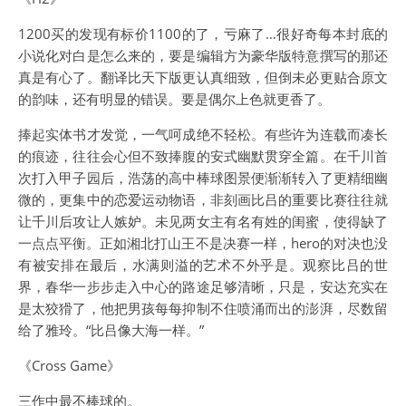
1200买的发现有标价1100的了，亏麻了…很好奇每本封底的
小说化对白是怎么来的，要是编辑方为豪华版特意撰写的那还
真是有心了。翻译比天下版更认真细致，但倒未必更贴合原文
的韵味，还有明显的错误。要是偶尔上色就更香了。
捧起实体书才发觉，一气呵成绝不轻松。有些许为连载而凑长
的痕迹，往往会心但不致捧腹的安式幽默贯穿全篇。在千川首
次打入甲子园后，浩荡的高中棒球图景便渐渐转入了更精细幽
微的，更集中的恋爱运动物语，非刻画比吕的重要比赛往往就
让千川后攻让人嫉妒。未见两女主有名有姓的闺蜜，使得缺了
一点点平衡。正如湘北打山王不是决赛一样，hero的对决也没
有被安排在最后，水满则溢的艺术不外乎是。观察比吕的世
界，春华一步步走入中心的路途足够清晰，只是，安达充实在
是太狡猾了，他把男孩每每抑制不住喷涌而出的澎湃，尽数留
给了雅玲。“比吕像大海一样。”
《Cross Game》
三作中最不棒球的。