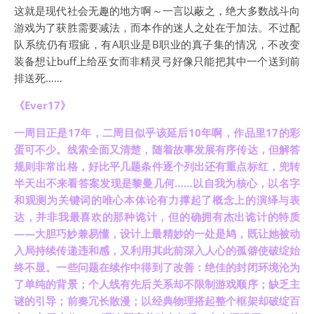
这就是现代社会无趣的地方啊～一言以蔽之，绝大多数战斗向
游戏为了获胜需要减法，而本作的迷人之处在于加法。不过配
队系统仍有瑕疵，有A职业是B职业的真子集的情况，不改变
装备想让buff上给巫女而非精灵弓好像只能把其中一个送到前
排送死……
《Ever17》
一周目正是17年，二周目似乎该延后10年啊，作品里17的彩
蛋可不少。线索全面又清楚，随着故事发展有序传达，但解答
规则非常出格，好比平几题条件逐个列出还有重点标红，兜转
半天出不来看答案发现是黎曼几何……以自我为核心，以名字
和观测为关键词的唯心本体论有力撑起了概念上的演绎与表
达，并非我最喜欢的那种诡计，但的确拥有杰出诡计的特质
——大胆巧妙兼易懂，设计上最精妙的一处是鸠，既让她被动
入局持续传递违和感，又利用其此前深入人心的孤僻使破绽始
终不显。一些问题在续作中得到了改善：绝佳的封闭环境沦为
了单纯的背景；个人线有先后关系却不限制游戏顺序；缺乏主
谜的引导；前奏冗长散漫；以经典物理搭起整个框架却破绽百