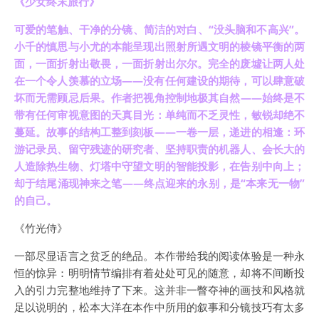
《少女终末旅行》
可爱的笔触、干净的分镜、简洁的对白、“没头脑和不高兴”。
小千的慎思与小尤的本能呈现出照射所遇文明的棱镜平衡的两
面，一面折射出敬畏，一面折射出尔尔。完全的废墟让两人处
在一个令人羡慕的立场——没有任何建设的期待，可以肆意破
坏而无需顾忌后果。作者把视角控制地极其自然——始终是不
带有任何审视意图的天真目光：单纯而不乏灵性，敏锐却绝不
蔓延。故事的结构工整到刻板——一卷一层，递进的相逢：环
游记录员、留守残迹的研究者、坚持职责的机器人、会长大的
人造除热生物、灯塔中守望文明的智能投影，在告别中向上；
却于结尾涌现神来之笔——终点迎来的永别，是“本来无一物”
的自己。
《竹光侍》
一部尽显语言之贫乏的绝品。本作带给我的阅读体验是一种永
恒的惊异：明明情节编排有着处处可见的随意，却将不间断投
入的引力完整地维持了下来。这并非一瞥夺神的画技和风格就
足以说明的，松本大洋在本作中所用的叙事和分镜技巧有太多