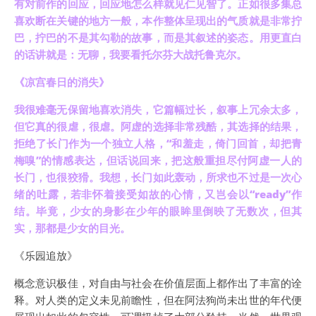
有对前作的回应，回应地怎么样就见仁见智了。正如很多集总
喜欢断在关键的地方一般，本作整体呈现出的气质就是非常拧
巴，拧巴的不是其勾勒的故事，而是其叙述的姿态。用更直白
的话讲就是：无聊，我要看托尔芬大战托鲁克尔。
《凉宫春日的消失》
我很难毫无保留地喜欢消失，它篇幅过长，
叙事上
冗余太多，
但它真的很虐，很虐。阿虚的选择非常残酷，其选择的结果，
拒绝了长门作为一个
独立人格
，“和羞走，倚门回首，却把青
梅嗅”的
情感
表达
，
但话说回来，把这
般
重担尽付阿虚一人的
长门，也很狡猾。我想，长门
如此
轰动
，
所求也不过是一次心
绪的吐露，若非怀着接受
如故
的心情，又岂会以“ready”作
结。毕竟，少女的身影在少年的眼眸里倒映了无数次，但其
实，那都是少女的目光。
《乐园追放》
概念意识极佳，对自由与社会在价值层面上都作出了丰富的诠
释。对人类的定义未见前瞻性，但在阿法狗尚未出世的年代便