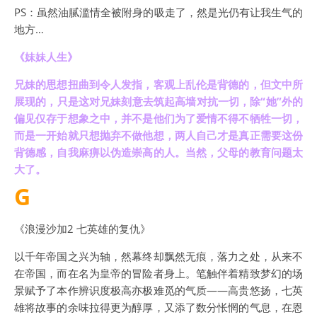
PS：虽然油腻滥情全被附身的吸走了，然是光仍有让我生气的
地方…
《妹妹人生》
兄妹的思想扭曲到令人发指，客观上乱伦是背德的，但文中所
展现的，只是这对兄妹刻意去筑起高墙对抗一切，除“她”外的
偏见仅存于想象之中，并不是他们为了爱情不得不牺牲一切，
而是一开始就只想抛弃不做他想，两人自己才是真正需要这份
背德感，自我麻痹以伪造崇高的人。当然，父母的教育问题太
大了。
G
《浪漫沙加2 七英雄的复仇》
以千年帝国之兴为轴，然幕终却飘然无痕，落力之处，从来不
在帝国，而在名为皇帝的冒险者身上。笔触伴着精致梦幻的场
景赋予了本作辨识度极高亦极难觅的气质——高贵悠扬，七英
雄将故事的余味拉得更为醇厚，又添了数分怅惘的气息，在恩