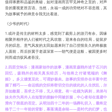
值得琢磨和品鉴的奥秘，如对漫画而言罕见神奇之至的，对声
音的重视更胜言语。当然，永福一成的功劳绝对不容忽视，其
为故事赋予的禅意令我无比着迷。
《少爷的时代》
1.或许是传主的材料太多，感觉到了裁剪上的游刃有余。因缘
相聚并相伴的人们被时代之风吹散，迎来各自的结局，徒留岁
月的叹息。意气风发的太田如愿来到了自己愤恨良久的终极敌
人面前，而后折翼于老谋深算——朝气便是这般，被因更多时
间而成功驭风者吞没。
2.四层交响乐：漫画家创作的故事，漫画里森鸥外述于石川的
回忆，森鸥外的相关真实经历，与他将之付诸笔端的《舞
姬》。多义缠复至此，可谓妙极矣。故事的安排亦在丰富中把
握了精巧——命运线的交织将密切交往的彼此的人生扰乱，尔
弃如敝屣，吾求之不得，无人得意。有一处颇为讽刺，弟弟与
妹夫作为局外人在短暂的接触中同被折服，中心者却在逃避中
滑向了彻底的否定。从明治四十二年的一场葬礼切入，最终定
格于二十一年前的背影，幕落满是余味——是时代的幻梦，也