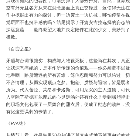
展现出如此的包容性，可谓扔掉了大部分矜持。当然，世界观
空有外壳且各方从未在观念层面上真正交锋过，这使得无法在
作中挖掘出有力的探讨，但一边废土一边机械，哪怕停留在视
觉层面不也挺带感的吗？结尾揭示了开篇安吉拉选择的姿态的
深远意蕴——最终凝望大地并决定陪伴在此的少女，美妙到了
极致。
《百变之星》
矛盾与台词很拙劣，构成与人物很死板，这些尚在其次，真正
让我深恶痛绝的，是本作所传递的价值观——你必须毫不迟疑
地吞咽一路所遭遇的所有苦难，笃信忍耐和努力可以跨过一切
不合情理，从而实现顶点之梦。抱怨、质疑与退缩，皆是弱者
所为。代入蕾拉、莱昂和卡洛斯，可用尼采的主人道德，可代
入空除了斯德哥尔摩式的心灵鸡汤外还有什么？受到猛烈抨击
的职场文化包裹了一层舞台的甜衣后，便成了励志的动曲，没
有比这更讽刺的事情了。
《EVA终》
从情节上看，这是先用50分钟讲了其实中式地不能再中式的过