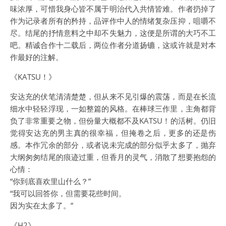
味浓厚，可惜我身心皆不属于明治代入共情皆难。作者扔掉了
作为记录者所有的矜持，品评作中人的情绪复杂压抑，咀嚼不
尽。结尾的抒情意料之中却不失魅力，这便是所谓的大巧不工
吧。精诚合作十二载后，两位作者分道扬镳，这或许就是对本
作最好的注解。
《KATSU！》
安达充的伏笔清清楚楚，但从来不见引爆的震荡，而是在长流
细水中轻轻浮现，一如整篇的风格。在棒球三作里，主角都背
负了非常重要之物，但份量大概都不及KATSU！的活树。仍旧
觉得安达充的男主真的很幸福，但掩卷之后，更多的还是伤
感。本作冗余的部分，或者说未完成的部分似乎太多了，抛弃
大纲匆匆结尾的痕迹过重，但香月的灵气，消散了想要抱怨的
心情：
“你到底喜欢里山什么？”
“我可以回答你，但需要花些时间。
因为实在太多了。”
《H2》