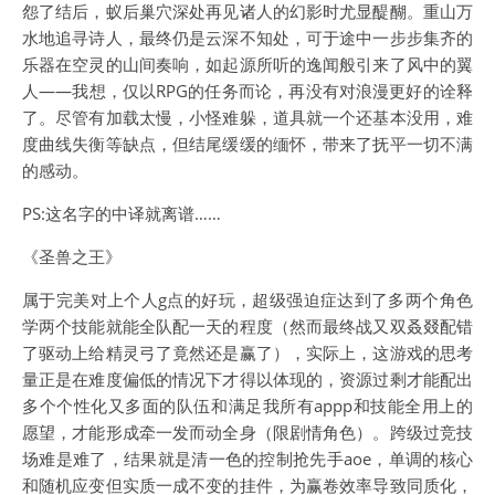
怨了结后，蚁后巢穴深处再见诸人的幻影时尤显醍醐。重山万
水地追寻诗人，最终仍是云深不知处，可于途中一步步集齐的
乐器在空灵的山间奏响，如起源所听的逸闻般引来了风中的翼
人——我想，仅以RPG的任务而论，再没有对浪漫更好的诠释
了。尽管有加载太慢，小怪难躲，道具就一个还基本没用，难
度曲线失衡等缺点，但结尾缓缓的缅怀，带来了抚平一切不满
的感动。
PS:这名字的中译就离谱……
《圣兽之王》
属于完美对上个人g点的好玩，超级强迫症达到了多两个角色
学两个技能就能全队配一天的程度（然而最终战又双叒叕配错
了驱动上给精灵弓了竟然还是赢了），实际上，这游戏的思考
量正是在难度偏低的情况下才得以体现的，资源过剩才能配出
多个个性化又多面的队伍和满足我所有appp和技能全用上的
愿望，才能形成牵一发而动全身（限剧情角色）。跨级过竞技
场难是难了，结果就是清一色的控制抢先手aoe，单调的核心
和随机应变但实质一成不变的挂件，为赢卷效率导致同质化，