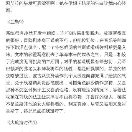
莉艾拉的头发可真漂亮啊！她在伊姆卡结尾的告白让我内心轻
颤。
《兰斯9》
系统很有趣然开发性糟糕，连打8结局非常脱力。故事写得真
的很好，冒险剧本身王道的不行，但把控到位，在音乐等的加
持下燃泪点俱全，配上了特色鲜明的兰斯式滑稽佐料后更是入
味。文本的轻盈写意削去了革命本来的肃杀之气。只是，相较
于完成度无可挑剔的兰斯团，对手的塑造明显有些敷衍，乃至
巴顿派的弗老头和鲜花将军的牺牲，都是轻飘飘的。希拉的转
变略缺过渡。皮古从变身动作到个人线走向都充满了恶搞的气
息。兔子线格调高贵妙笔屡出，可惜角色缺少前作加持，又是
那种不怎么讨男子主义喜的性格。没有魔法的情况下，靠着法
杖顶在前线的法王让志津香不由得称赞，库鲁库的强大，确实
不是兰斯其他的女人够得着的。利克真帅，尽管又被用来反衬
兰斯了，还是差点把我掰弯了。
《大航海时代4》