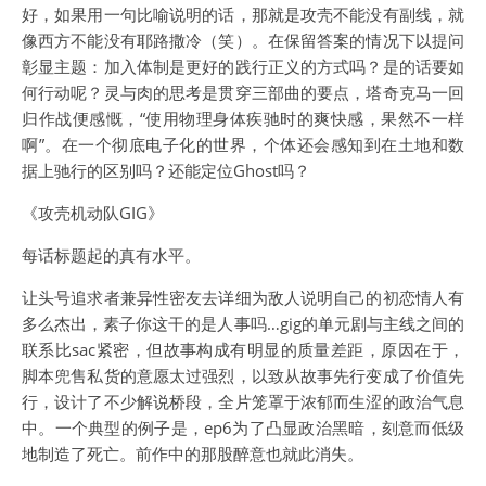
好，如果用一句比喻说明的话，那就是攻壳不能没有副线，就
像西方不能没有耶路撒冷（笑）。在保留答案的情况下以提问
彰显主题：加入体制是更好的践行正义的方式吗？是的话要如
何行动呢？灵与肉的思考是贯穿三部曲的要点，塔奇克马一回
归作战便感慨，“使用物理身体疾驰时的爽快感，果然不一样
啊”。在一个彻底电子化的世界，个体还会感知到在土地和数
据上驰行的区别吗？还能定位Ghost吗？
《攻壳机动队GIG》
每话标题起的真有水平。
让头号追求者兼异性密友去详细为敌人说明自己的初恋情人有
多么杰出，素子你这干的是人事吗…gig的单元剧与主线之间的
联系比sac紧密，但故事构成有明显的质量差距，原因在于，
脚本兜售私货的意愿太过强烈，以致从故事先行变成了价值先
行，设计了不少解说桥段，全片笼罩于浓郁而生涩的政治气息
中。一个典型的例子是，ep6为了凸显政治黑暗，刻意而低级
地制造了死亡。前作中的那股醉意也就此消失。