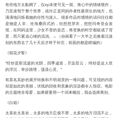
有些地方太黏稠了，仅ep末便可见一斑。将心中的情绪视作，
乃至凌驾于整个世界，或许正是冈妈作者性最突出的地方，也
满满地闪烁着她的任性与迷人。很多作品对感情的诘问往往都
是物是人非、沧海桑田式的，但想想芽衣，想想玛奇亚会发
现，在冈妈这里，少女不变的姿态，将变换的时空都嵌成了背
景，而只紧追心绪的流淌。←（动画看了一大半之后换着沉迷
别的东西去了几十天后才终于补完，前面的都是瞎编的）
《朝花夕誓》
“经纱是那流逝的光阴，四季逡巡，尽染层云； 纬纱是这人世
的浮沉，举步踏堙，荡漾心灵。”
有莫名其妙的展开转换和不明就里的一堆问题，可呈现的内容
却是如此的美丽，伏线的回收和意象的渲染都令人惊叹。电影
的主题绝非母爱，如果硬要用一个词来概括，我会选择离别。
《白箱》
太喜欢太喜欢，太多的地方忍俊不禁，太多的地方泪流不止，