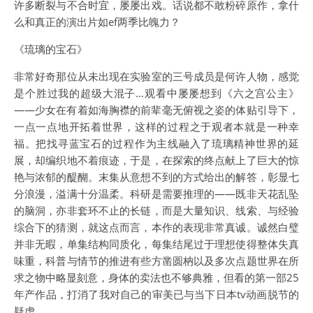
许多断裂与不合时宜，屡屡出戏。话说都不敢粉碎原作，拿什
么和真正的演出片如ef两季比魄力？
《琉璃的宝石》
非常好奇那位从未出现在实验室的三号成员是何许人物，感觉
是个胜过我的超级大混子…观看中屡屡想到《六之宫公主》
——少女在有着如海胸襟的前辈毫无俯视之姿的体贴引导下，
一点一点地开拓着世界，这样的过程之于观者本就是一种幸
福。把找寻蓝宝石的过程作为主线融入了琉璃精神世界的延
展，却编织地不着痕迹，于是，在探索的终点献上了巨大的惊
艳与浓郁的醍醐。末集从意想不到的方式给出的解答，彰显七
分浪漫，溢满十分温柔。科研是需要推理的——既非天花乱坠
的脑洞，亦非套环不止的长链，而是大量知识、线索、与经验
综合下的猜测，就这点而言，本作的表现非常真诚。诚然白璧
并非无暇，单集结构同质化，每集结尾过于理想使得整体失真
味重，科普与情节的推进有些方凿圆枘以及多次点题世界在所
求之物中略显刻意，身体的卖法也不够典雅，但看的第一部25
年产作品，打消了我对自己的审美已与当下日本tv动画脱节的
疑虑。