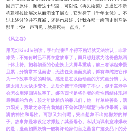
回归了原样。顺着这个思路，可以说《再见绘梨》是通过不断
构建和拉扯层次从而消除了层次，它对标了《千年女优》。不
过上述讨论并不真诚，还是m君好，让我在那一瞬间走到马洛
那里：“说一声再见，就是死去一点点。”
《风之谷》
用无灯kindle初读，字句过密且小得不贴近就无法辨认，非常
难受，不知何时已不再在意故事了，而只想赶紧为这份煎熬画
下休止符。抱着朝圣的心态换上大屏幕重读，前三卷读起来慢
且累，分镜常常乱而密，无法任凭画面流淌，鲜有单纯把它作
为一个故事享受的时候。感觉是在以做动画的方式画分镜，太
满太用力太缺少变化。之后分镜干净清晰了不少，似乎宫老学
会怎么用漫画讲故事了。娜乌西卡是将作者的母性情结体现得
最彻底的角色，较之年龄相仿的菲儿们，她一样单纯善良，活
力阳光，勇敢之余还有着她们不曾体现的聪慧与杀伐果断，满
满的神性和母性。可那又如何呢，完全想象不出她撒娇的样
子。故事亦是靠设定才撑起了其圣母心。私以为讽刺意味爆表
的是，漫画如照妖镜一般将评论家们言之凿凿广览众品下的分