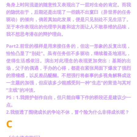
角身上时间流逝的随意性又表现出了一层对生命的肯定。而我
的隐忧在于，后期还是出现了一些跳不出窠臼（异世界的任务
驱动）的倾向，倘若真如此发展，便是只见别处不见生活了。
至于本作表现出的伦理学兴趣和这方面让人不敢恭维的品味，
我不想思考潜在的辩护理由。
Part2.前世的模样是用来接任务的，但这一形象的反复出现，
恰恰凸显了“别处”。虽有任务但不多驱动，继续着圣地巡礼，
使得生活感依旧。演出对此理念的表现更加突出：基斯的出
场，父子的偶遇，手办的心得，都是在紧张局面下爆发了强烈
的滑稽感，以反差品醍醐。不想强行将叙事的多视角解释成这
一主题的加强，但应该多少能感受到一种“生态”的营造与其对
“主线”的冲淡。
PS：1.我拥护创作自由，但只能自曝下作的桥段还是建议少一
点。
2.我烦透了围绕成长的争论不休，冒个险为什么非得成长呢？
C