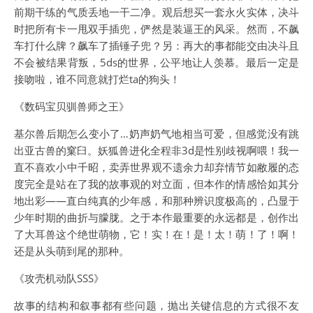
前期干练的气质丢地一干二净。观后想买一套永火实体，决斗
时把所有卡一甩双手插兜，俨然是装逼王的风采。然而，不飙
车打什么牌？飙车了插锤子兜？另：再大的事都能交由决斗且
不会被结果背叛，5ds的世界，公平地让人羡慕。最后一定是
接吻啦，谁不同意就打烂ta的狗头！
《数码宝贝驯兽师之王》
基尔兽后期怎么变小了…奶声奶气地相当可爱，但感觉没有跳
出亚古兽的窠臼。妖狐兽进化全程非3d是性别歧视啊喂！我一
直不喜欢小中千昭，卖弄世界观不遗余力却弃情节如敝履的态
度完全是站在了我的故事观的对立面，但本作的情感恰如其分
地出彩——直白纯真的少年感，和那种辨识度极高的，凸显于
少年时期的曲折与朦胧。之于本作最重要的永远都是，创作出
了大耳兽这个绝世萌物，它！实！在！是！太！萌！了！啊！
还是从头萌到尾的那种。
《攻壳机动队SSS》
故事的结构和叙事都有些问题，抛出关键信息的方式很不友