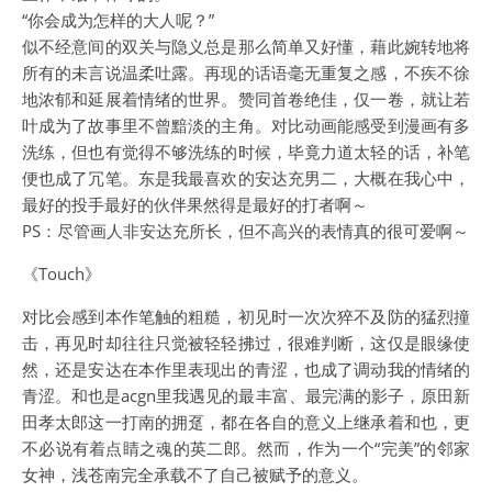
“你会成为怎样的大人呢？”
似不经意间的双关与隐义总是那么简单又好懂，藉此婉转地将
所有的未言说温柔吐露。再现的话语毫无重复之感，不疾不徐
地浓郁和延展着情绪的世界。赞同首卷绝佳，仅一卷，就让若
叶成为了故事里不曾黯淡的主角。对比动画能感受到漫画有多
洗练，但也有觉得不够洗练的时候，毕竟力道太轻的话，补笔
便也成了冗笔。东是我最喜欢的安达充男二，大概在我心中，
最好的投手最好的伙伴果然得是最好的打者啊～
PS：尽管画人非安达充所长，但不高兴的表情真的很可爱啊～
《Touch》
对比会感到本作笔触的粗糙，初见时一次次猝不及防的猛烈撞
击，再见时却往往只觉被轻轻拂过，很难判断，这仅是眼缘使
然，还是安达在本作里表现出的青涩，也成了调动我的情绪的
青涩。和也是acgn里我遇见的最丰富、最完满的影子，原田新
田孝太郎这一打南的拥趸，都在各自的意义上继承着和也，更
不必说有着点睛之魂的英二郎。然而，作为一个“完美”的邻家
女神，浅苍南完全承载不了自己被赋予的意义。