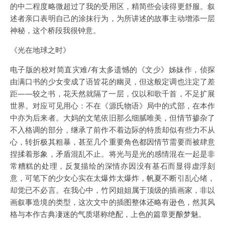
的中二程度略微超过了我的受用区，精简些会读得更舒服。叙
述者亲口表明自己的涂抹行为，为所讲述的故事主动增添一层
神秘，这个桥段我很钟意。
《光在地球之时》
电子版的校对简直灾难/有太多遗憾的《文少》姊妹作，侦探
由满口书的少女变成了语皆花的幽灵，但这般定调也注定了差
距——较之书，花天然就隔了一层，仅以和歌千首，不足扩展
世界。对应可见用心：不在《源氏物语》局中的式部，在本作
中亦为后来者。大妈的文笔依旧那么细腻唯美，但情节掺杂了
不入格调的部分，继承了前作不着边际的特质却似有些力不从
心，转折极其粗暴，甚至几个重要角色都因情节需要而被肆意
捏揉着形象，矛盾混乱不止。将光与是光的感情混在一起是非
常糟糕的处理，反复描绘的深情亦因没有基石而显得虚浮刻
意，可笔下的少女心实在太爆炸太爆炸，帆夏不断引乱心绪，
却觉已不必言。在我心中，竹冈姐姐属于顶级的插画家，非以
画叙事造境的类型，这次文中的插图整体还略有逊色，然其风
格与本作古典凄迷的气质堪称绝配，上色的篇章更酿梦魅。