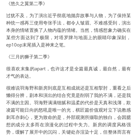
《悠久之翼第二季》
过犹不及，为了演出近乎彻底地抛弃故事与人物，为了保持某
种统一感再三使用夸张手法，都令人皱眉。不难感受到，演出
本身的情绪置换了人物内蕴的情绪。当然，情感想象力确实在
某些方面达到了极限，对塔罗牌与地面上的眼睛印象深刻，
ep10op末尾插入是神来之笔。
《三月的狮子第二季》
很喜欢末集的apart，也许这才是全篇最真诚，最自然，最有
才气的表达。
很难说羽海野和新房到底是互相成就还是互相掣肘，重看之后
懒得分辨，剧本和演出的结合究竟是削弱了我的不满，还是我
不满的主因。羽海野满满细腻和温柔的代价是天真和浅薄，欺
凌篇可能日向的怒吼是唯一的光，棋匠篇价值观对立下说教感
刺耳亦刺心，更为致命的是，外部观测所撷取的独白，会因臆
想的成分太多而在浪漫化的过程中失力。新房的调度风格强
势，缓解了展开中的沉闷，关键处亦渲染十足，但整体而言有