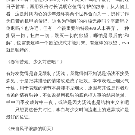
日子哲学，再用双倍时长说明它值得守护的故事；从人物上
看，这是封闭内心的少年最终将两个世界合而为一，扔掉了作
为纽带的机甲的传记。这名为“和解”的内核无趣吗？平庸吗？
倒退吗？也许吧，但有一个很重要的特质eva从未丢弃，一种
撕裂一切，扭曲一切，毁灭一切的欲望，哪怕是最后的“和
解”，也需要这样一个欲望仪式才能到来。有这样的欲望，eva
就是独特的。
《春宵苦短、少女前进吧！》
有好友觉得是森见限制了汤浅，我觉得倒不如说是汤浅不接受
森见，于是把其描绘的情绪改造成了狂欢。本作表现上烟火气
十足，用于表现的情节本身却不见烟火，原因与其说是作者对
奇诡的情有独钟，不如说是用孤独的底色框人事的结果使然。
书中四季变成片中一夜，或许是因为汤浅也是结构主义者吧
——只想要这份共时性，李白与少女时间流逝上的迥异或许是
最好的佐证。
《来自风平浪静的明天》