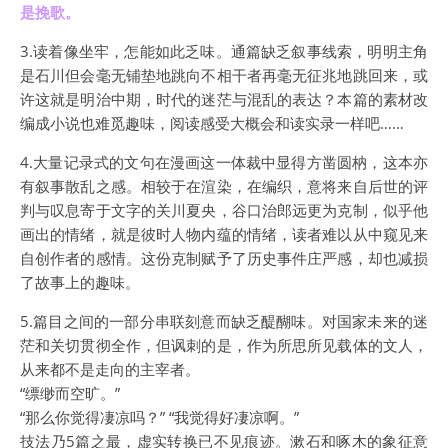
是挽歌。
3.读着像坐牢，怎能如此乏味。通篇缺乏叙事线索，明明主角
是石川但会毫无铺垫地跳向不相干者再毫无征兆地跳回来，或
许这就是明治中期，时代的迷茫与混乱的表达？本篇的素材改
编成小说也难觅趣味，阅读感受大概会和读实录一样吧……
4.大量记录式的文句在漫画这一体裁中显得方凿圆枘，这本亦
有叙事散乱之感。相较于在渲染，在编织，意将来自后世的评
判与叹息寄于文字的关川夏央，谷口治郎远更为克制，似乎他
画出的情绪，就是彼时人物内蕴的情绪，读者难以从中窥见来
自创作者的感情。这份克制赋予了历史事件庄严感，却也减损
了故事上的趣味。
5.篇目之间的一部分串联刻意而缺乏醍醐味。对国家未来的迷
茫和关切贯彻全作，但讽刺的是，作为所思所见载体的文人，
从来都不是走向的主宰者。
“缥缈而空旷。”
“那么你觉得凄凉吗？” “我觉得好凄凉啊。”
技法乃5篇之最，虚实转换已不见痕迹。漱石和啄木的象征意