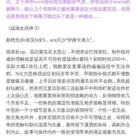
出。之于本作cure理论既完美贴合气质，亦有远强于meta的
解释力，能让几个有降神之嫌的重要设定大抵自圆其说，但我
还是觉得这个病毒万能过头了就是一种都合……
《战场女武神 3》
新档无dlc初见N全S，ace只少“伊姆卡潜入”。
很喜欢op。高闪避实在太恶心，不绕背会打得发狂。制作组对
难的理解就是提高不可控程度猛增sl量吗？初档时间200+h，
实际大概2倍往上吧，我酷爱反复重读档偏偏战役中无法存
档。N火力恐怖强迫症初玩非常辛苦。早期指令模式都不懂数
度被爆兵爆傻，上手后好很多但首档通关后尚不会跑…系统超
好玩耐玩，然有些冗复且卧倒三连贴脸不中和倚栏射还全炸栏
上太搞心态，地图重复倒未曾削弱攻略的动力，反倒惋惜有几
个开发不足。一些角色的属适性潜能互相矛盾略显滑稽。特别
中意的一个小细节是各人灭敌后的表情特写，个性一览无余。
除主角光环外，剧本宏观而言仍有不少不可理喻之处，却用简
单的笔触勾勒出温度与生趣，最终留下潇洒的余味，讽刺亦点
到为止。故事与操作内外一致的变强带来的满足感极为充实。