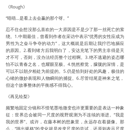
《Rough》
“唔唔…是看上去会赢的那个呀。”
忍不住会想没那么喜欢的一大原因是不是少了那一丝死亡的萦
绕。1.中期最佳，曾看到作者在采访中表示“优秀的女性应成为
男性为之奋斗争夺的动力”，这大概就是后期让我拧巴地膈应
的原因。2.看到绪方后我明白了，安达充笔下的男主非得是天
才不可，否则，没办法经历整个过程啊。3.绝不逃避的姿态哪
怕不以青春之名，也耀眼至极。4.恍然察觉，朦胧的深情，是
可以不以朝夕相处为前提的。5.仍是恰到好处的风趣，极佳的
心绪的微妙表现和人物瞬间的捕捉。6.尽管结尾是神来之笔，
但这个故事整体的平衡感不得我心。
《再见绘梨》
频繁地固定分镜和不惜笔墨地微变也许更重要的是表达一种象
征：世界总会被同一尺度的视野观测为不连续的渐进。“我是
我的世界”。或许，在藤本树的想象里，永远存在着摄像。那
么，“跳出规格”的变化就是改变尺度的尝试，还原则表示尺度