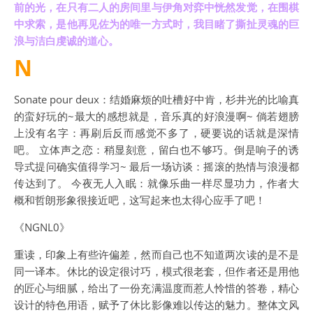
前的光，在只有二人的房间里与伊角对弈中恍然发觉，在围棋
中求索，是他再见佐为的唯一方式时，我目睹了撕扯灵魂的巨
浪与洁白虔诚的道心。
N
Sonate pour deux：结婚麻烦的吐槽好中肯，杉井光的比喻真
的蛮好玩的~最大的感想就是，音乐真的好浪漫啊~ 倘若翅膀
上没有名字：再刷后反而感觉不多了，硬要说的话就是深情
吧。 立体声之恋：稍显刻意，留白也不够巧。倒是响子的诱
导式提问确实值得学习~ 最后一场访谈：摇滚的热情与浪漫都
传达到了。 今夜无人入眠：就像乐曲一样尽显功力，作者大
概和哲朗形象很接近吧，这写起来也太得心应手了吧！
《NGNL0》
重读，印象上有些许偏差，然而自己也不知道两次读的是不是
同一译本。休比的设定很讨巧，模式很老套，但作者还是用他
的匠心与细腻，给出了一份充满温度而惹人怜惜的答卷，精心
设计的特色用语，赋予了休比影像难以传达的魅力。整体文风