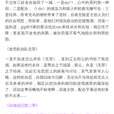
不过有三处各自扳回了一城：一是ep11，心中的系列第一神
回；二是配乐，《I do》的感染力和插入时机都无懈可击；三
是结局，塔奇克马的牺牲带来了逆转，后者无疑是主创人员们
的社会理想，而前者，是他们对现实政治的悲观预测。另值一
提的是，gig对9课的看法也比sac来得冰冷和尖锐：独立性下
降；更多面不改色的杀戮；被合田毫不客气地指出和利用软
肋。
《攻壳机动队无罪》
一直不知道怎么评价《无罪》，直到辽太郎公的书给了我灵
感。如果说绝代名伶，是秀吉之于战国，那么，亦是《无罪》
之于动画。比起它在思想上的探索与讨论，其气质更夺人心
魄，这样的自恋，自我玩味与沉醉，无论当不当得起前无古人
后无来者的评价，都足以把自身的烙印刻进我感受的最深处
了。话说这粤语飚地不标准啊，语速太快，配合字幕还有好多
听不出来……
《冰海战记第二季》