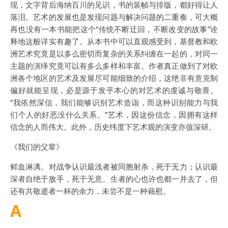
现，文字背后海纳百川的见识，书的装帧与排版，都好得让人
落泪。艺术的发展也是发现问题与解决问题的二重奏，可大概
再也没有一本书能把这个“传统不断迂回，不断改变的故事”诠
释地这般详实有趣了。从本书中可以直观感受到，基督教和欧
洲艺术究竟是以多么密切而复杂的关系纠缠在一起的，对同一
主题的演绎究竟可以有多么多样和丰富。作者真正做到了对欧
洲各个地区的艺术及发展尽可能细致的介绍，这绝非有意克制
偏好就能呈现，必是源于发乎本心的对艺术的虔诚与敬畏。
“我依然深信，我们能够识别艺术造诣，而这种识别能力与我
们个人的好恶没什么关系。”艺术，因这份信念，因拥有这样
信念的人而伟大。此外，历史纬度下艺术观的演变亦值深研。
《我们的父辈》
鲜血淋漓。对战争认识最浅者被同胞射杀，死于无力；认识最
深者自绝于敌手，死于无意。生者的心也许也都一并去了，但
还有共敬逝者一杯的余力，未尝不是一种藉慰。
A